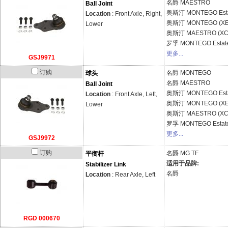
名爵
MAESTRO
Ball Joint
奥斯汀
MONTEGO Esta
Location
: Front Axle, Right,
奥斯汀
MONTEGO (XE
Lower
奥斯汀
MAESTRO (XC
罗孚
MONTEGO Estate
更多...
GSJ9971
订购
名爵
MONTEGO
球头
名爵
MAESTRO
Ball Joint
奥斯汀
MONTEGO Esta
Location
: Front Axle, Left,
奥斯汀
MONTEGO (XE
Lower
奥斯汀
MAESTRO (XC
罗孚
MONTEGO Estate
更多...
GSJ9972
订购
名爵
MG TF
平衡杆
适用于品牌:
Stabilizer Link
名爵
Location
: Rear Axle, Left
RGD 000670