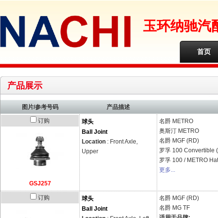
玉环纳驰汽
首页
产品展示
图片/参考号码
产品描述
订购
名爵
METRO
球头
奥斯汀
METRO
Ball Joint
名爵
MGF (RD)
Location
: Front Axle,
罗孚
100 Convertible 
Upper
罗孚
100 / METRO Hat
更多...
GSJ257
订购
名爵
MGF (RD)
球头
名爵
MG TF
Ball Joint
适用于品牌: